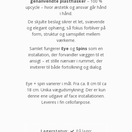
genanvendte plastflasker
– 100 %
upcycle – hvor æstetik og ansvar går hånd
i hånd.
De skjulte beslag sikrer et let, svævende
og elegant ophæng, så fokus forbliver på
form, struktur og samspillet mellem
værkerne.
Samlet fungerer
Eye
og
Spins
som en
installation, der forvandler væggen til et
ansigt – et stille nærvær i rummet, der
inviterer til både fortolkning og dialog.
Eye + spin varierer i mål. Fra ca. 8 cm til ca
18 cm. Unika vægudsmykning: Der er kun
denne ene udgave af face installationen.
Leveres i fin cellofanpose.
Lagerstatus:
På lager