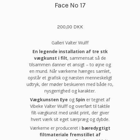
Face No 17
200,00 DKK
Galleri Valter Wulff
En legende installation af tre stk
vægkunst i filt
, sammensat så de
tilsammen danner et ansigt – to øjne og
en mund. Når værkerne hænges samlet,
opstår et grafisk og næsten menneskeligt
udtryk, der møder beskueren med både ro,
nysgerrighed og karakter.
Vægkunsten Eye
og
Spin
er tegnet af
Vibeke Valter Wulff og overført til taktile
filt-vægkunst med unikt print, der giver
hvert værk sit eget særpræg og dybde.
Værkerne er produceret i
bæredygtigt
filtmateriale fremstillet af