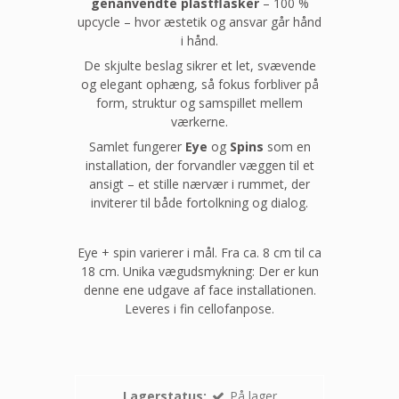
genanvendte plastflasker
– 100 %
upcycle – hvor æstetik og ansvar går hånd
i hånd.
De skjulte beslag sikrer et let, svævende
og elegant ophæng, så fokus forbliver på
form, struktur og samspillet mellem
værkerne.
Samlet fungerer
Eye
og
Spins
som en
installation, der forvandler væggen til et
ansigt – et stille nærvær i rummet, der
inviterer til både fortolkning og dialog.
Eye + spin varierer i mål. Fra ca. 8 cm til ca
18 cm. Unika vægudsmykning: Der er kun
denne ene udgave af face installationen.
Leveres i fin cellofanpose.
Lagerstatus:
På lager