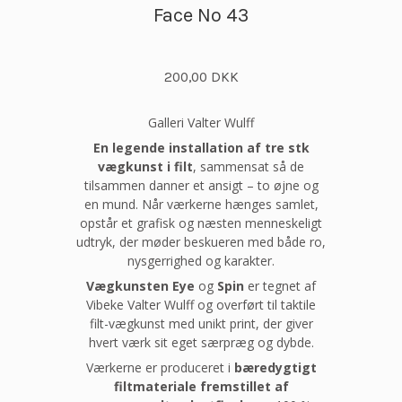
Face No 43
200,00 DKK
Galleri Valter Wulff
En legende installation af tre stk
vægkunst i filt
, sammensat så de
tilsammen danner et ansigt – to øjne og
en mund. Når værkerne hænges samlet,
opstår et grafisk og næsten menneskeligt
udtryk, der møder beskueren med både ro,
nysgerrighed og karakter.
Vægkunsten Eye
og
Spin
er tegnet af
Vibeke Valter Wulff og overført til taktile
filt-vægkunst med unikt print, der giver
hvert værk sit eget særpræg og dybde.
Værkerne er produceret i
bæredygtigt
filtmateriale fremstillet af