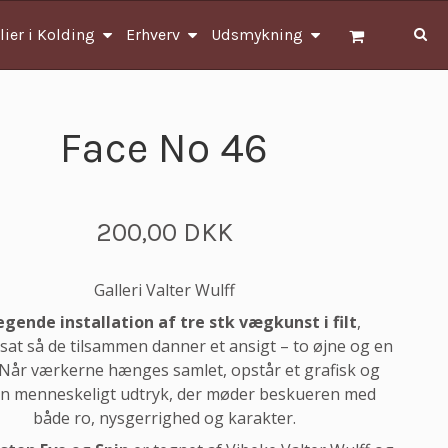
lier i Kolding
Erhverv
Udsmykning
Face No 46
200,00 DKK
Galleri Valter Wulff
egende installation af tre stk vægkunst i filt
,
t så de tilsammen danner et ansigt – to øjne og en
Når værkerne hænges samlet, opstår et grafisk og
n menneskeligt udtryk, der møder beskueren med
både ro, nysgerrighed og karakter.