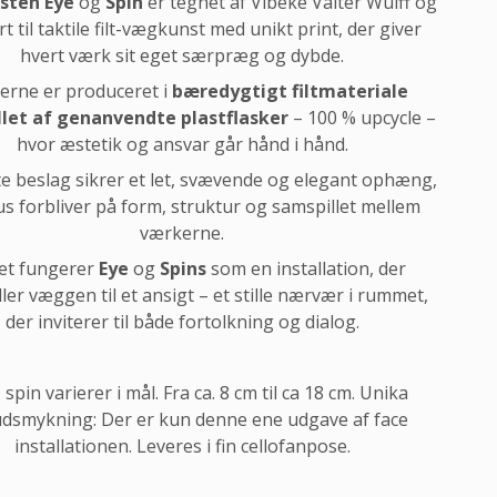
sten Eye
og
Spin
er tegnet af Vibeke Valter Wulff og
t til taktile filt-vægkunst med unikt print, der giver
hvert værk sit eget særpræg og dybde.
erne er produceret i
bæredygtigt filtmateriale
llet af genanvendte plastflasker
– 100 % upcycle –
hvor æstetik og ansvar går hånd i hånd.
te beslag sikrer et let, svævende og elegant ophæng,
us forbliver på form, struktur og samspillet mellem
værkerne.
et fungerer
Eye
og
Spins
som en installation, der
ler væggen til et ansigt – et stille nærvær i rummet,
der inviterer til både fortolkning og dialog.
 spin varierer i mål. Fra ca. 8 cm til ca 18 cm. Unika
dsmykning: Der er kun denne ene udgave af face
installationen. Leveres i fin cellofanpose.