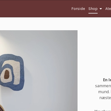
Forside
Shop
Ate
En l
sammensa
mund. 
næste