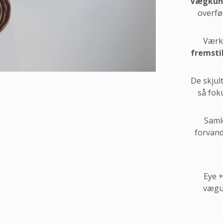
Vægkun
overfør
Værk
fremsti
De skjul
så fok
Saml
forvand
Eye +
vægu