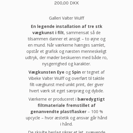
200,00 DKK
Galleri Valter Wulff
En legende installation af tre stk
vægkunst i filt
, sammensat så de
tilsammen danner et ansigt – to øjne og
en mund. Når værkerne hænges samlet,
opstår et grafisk og næsten menneskeligt
udtryk, der møder beskueren med både ro,
nysgerrighed og karakter.
Vægkunsten Eye
og
Spin
er tegnet af
Vibeke Valter Wulff og overført til taktile
filt-vægkunst med unikt print, der giver
hvert værk sit eget særpræg og dybde.
Værkerne er produceret i
bæredygtigt
filtmateriale fremstillet af
genanvendte plastflasker
– 100 %
upcycle – hvor æstetik og ansvar går hånd
i hånd.
De skjulte beslag sikrer et let, svævende