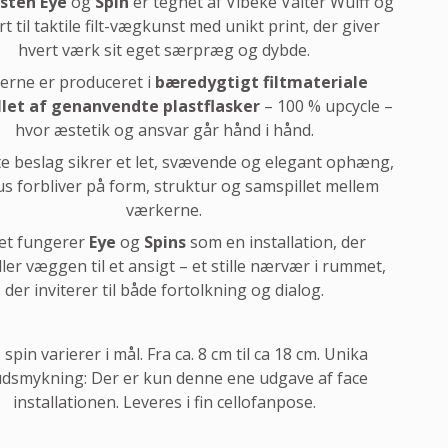
sten Eye
og
Spin
er tegnet af Vibeke Valter Wulff og
t til taktile filt-vægkunst med unikt print, der giver
hvert værk sit eget særpræg og dybde.
erne er produceret i
bæredygtigt filtmateriale
llet af genanvendte plastflasker
– 100 % upcycle –
hvor æstetik og ansvar går hånd i hånd.
te beslag sikrer et let, svævende og elegant ophæng,
us forbliver på form, struktur og samspillet mellem
værkerne.
et fungerer
Eye
og
Spins
som en installation, der
ler væggen til et ansigt – et stille nærvær i rummet,
der inviterer til både fortolkning og dialog.
 spin varierer i mål. Fra ca. 8 cm til ca 18 cm. Unika
dsmykning: Der er kun denne ene udgave af face
installationen. Leveres i fin cellofanpose.