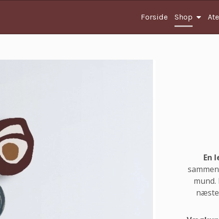
Forside
Shop
Ate
En l
sammensa
mund. 
næste