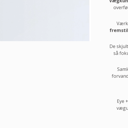
Vægkun
overfør
Værk
fremsti
De skjul
så fok
Saml
forvand
Eye +
vægu