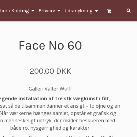
lier i Kolding
Erhverv
Udsmykning
Face No 60
200,00 DKK
Galleri Valter Wulff
egende installation af tre stk vægkunst i filt
,
t så de tilsammen danner et ansigt – to øjne og en
Når værkerne hænges samlet, opstår et grafisk og
n menneskeligt udtryk, der møder beskueren med
både ro, nysgerrighed og karakter.