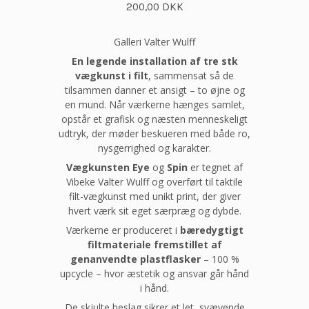
200,00 DKK
Galleri Valter Wulff
En legende installation af tre stk
vægkunst i filt
, sammensat så de
tilsammen danner et ansigt – to øjne og
en mund. Når værkerne hænges samlet,
opstår et grafisk og næsten menneskeligt
udtryk, der møder beskueren med både ro,
nysgerrighed og karakter.
Vægkunsten Eye
og
Spin
er tegnet af
Vibeke Valter Wulff og overført til taktile
filt-vægkunst med unikt print, der giver
hvert værk sit eget særpræg og dybde.
Værkerne er produceret i
bæredygtigt
filtmateriale fremstillet af
genanvendte plastflasker
– 100 %
upcycle – hvor æstetik og ansvar går hånd
i hånd.
De skjulte beslag sikrer et let, svævende