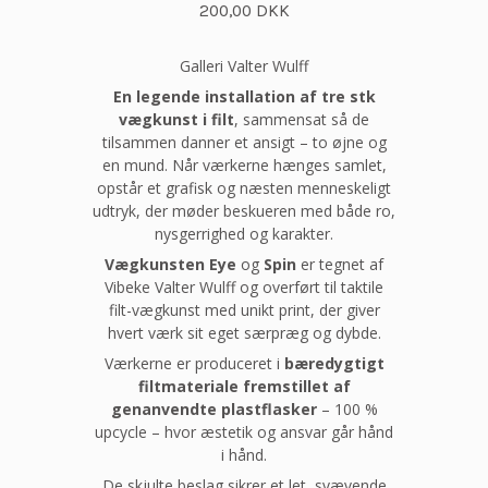
200,00 DKK
Galleri Valter Wulff
En legende installation af tre stk
vægkunst i filt
, sammensat så de
tilsammen danner et ansigt – to øjne og
en mund. Når værkerne hænges samlet,
opstår et grafisk og næsten menneskeligt
udtryk, der møder beskueren med både ro,
nysgerrighed og karakter.
Vægkunsten Eye
og
Spin
er tegnet af
Vibeke Valter Wulff og overført til taktile
filt-vægkunst med unikt print, der giver
hvert værk sit eget særpræg og dybde.
Værkerne er produceret i
bæredygtigt
filtmateriale fremstillet af
genanvendte plastflasker
– 100 %
upcycle – hvor æstetik og ansvar går hånd
i hånd.
De skjulte beslag sikrer et let, svævende