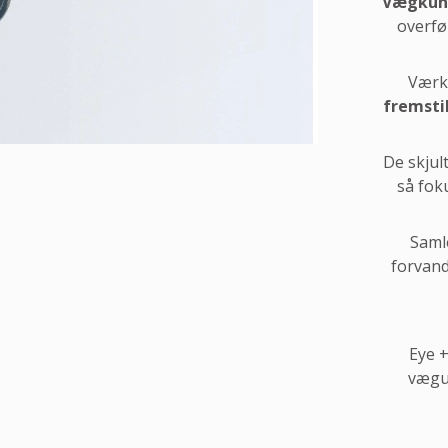
Vægkun
overfør
Værk
fremsti
De skjul
så fok
Saml
forvand
Eye +
vægu