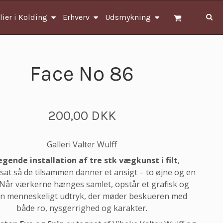
lier i Kolding
Erhverv
Udsmykning
Face No 86
200,00 DKK
Galleri Valter Wulff
egende installation af tre stk vægkunst i filt
,
t så de tilsammen danner et ansigt – to øjne og en
Når værkerne hænges samlet, opstår et grafisk og
n menneskeligt udtryk, der møder beskueren med
både ro, nysgerrighed og karakter.