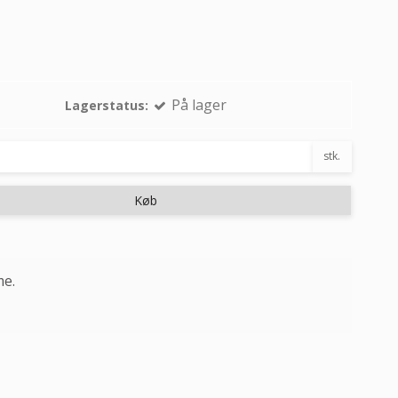
På lager
Lagerstatus:
stk.
Køb
me.