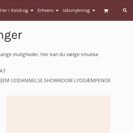
lier i Kolding
Erhverv
Udsmykning
nger
 mange muligheder. Her kan du vælge smukke
AT
HJEM
UDDANNELSE
SHOWROOM
LYDDÆMPENDE