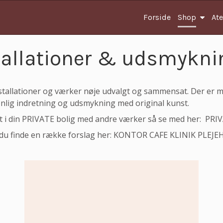
Forside
Shop
Ate
tallationer & udsmykni
nstallationer og værker nøje udvalgt og sammensat. Der er
nlig indretning og udsmykning med original kunst.
st i din PRIVATE bolig med andre værker så se med her:
PRIV
du finde en række forslag her:
KONTOR
CAFE
KLINIK
PLEJE